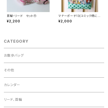
首輪・リード セット⑪
マナーポーチ13(コミック柄に緑
の水玉）
¥2,200
¥2,000
CATEGORY
お散歩バッグ
その他
カレンダー
リード、首輪